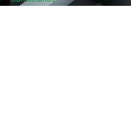
info@caliverif.com
099 031 7650
Pedregal N34-224 y Rumipamba
Páginas
Servicios
Formación
Acerca de nosotros
Información para los clientes
Empresas certificadas